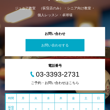
ジュニア教室 （荻窪店のみ）
シニア向け教室
個人レッスン
卓球場
お問い合わせ
お問い合わせする
電話番号
03-3393-2731
ご予約・お問い合わせはこちら
時間
月
火
水
木
金
土
日
荻窪
○
○
○
○
○
○
○