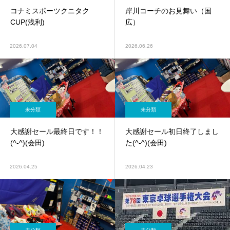
コナミスポーツクニタク
岸川コーチのお見舞い（国
CUP(浅利)
広）
2026.07.04
2026.06.26
未分類
未分類
大感謝セール最終日です！！
大感謝セール初日終了しまし
(^-^)(会田)
た(^-^)(会田)
2026.04.25
2026.04.23