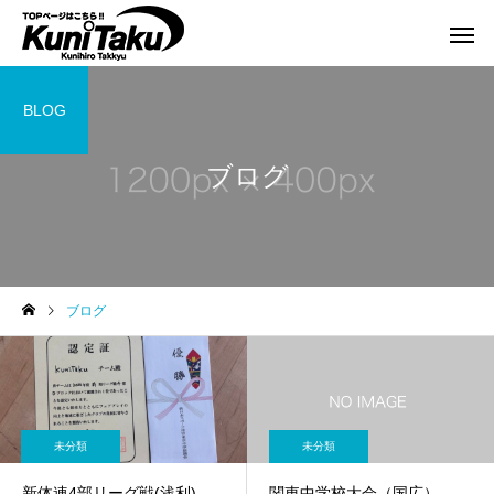
BLOG
ブログ
ブログ
未分類
未分類
新体連4部リーグ戦(浅利)
関東中学校大会（国広）