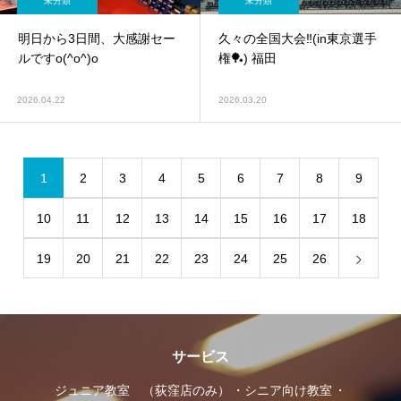
未分類
未分類
明日から3日間、大感謝セー
久々の全国大会‼︎(in東京選手
ルですo(^o^)o
権🏓) 福田
2026.04.22
2026.03.20
1
2
3
4
5
6
7
8
9
10
11
12
13
14
15
16
17
18
19
20
21
22
23
24
25
26
サービス
ジュニア教室 （荻窪店のみ）
シニア向け教室