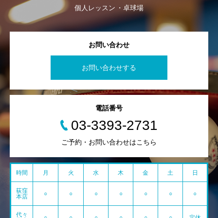
個人レッスン
卓球場
お問い合わせ
お問い合わせする
電話番号
03-3393-2731
ご予約・お問い合わせはこちら
時間
月
火
水
木
金
土
日
荻窪
○
○
○
○
○
○
○
本店
代々
○
○
○
○
○
○
定休