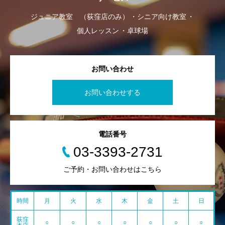
ジュニア教室 （荻窪店のみ）
シニア向け教室
個人レッスン
卓球場
お問い合わせ
お問い合わせする
電話番号
03-3393-2731
ご予約・お問い合わせはこちら
時間
月
火
水
木
金
土
日
荻窪
○
○
○
○
○
○
○