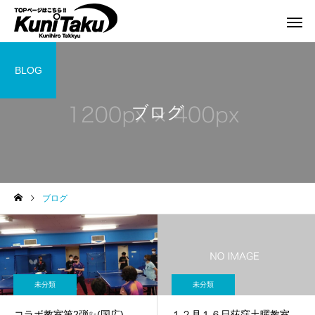
BLOG
ブログ
ブログ
未分類
未分類
コラボ教室第2弾✨(国広)
１２月１６日荻窪土曜教室