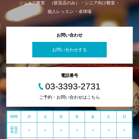
ジュニア教室 （荻窪店のみ）
シニア向け教室
個人レッスン
卓球場
お問い合わせ
お問い合わせする
電話番号
03-3393-2731
ご予約・お問い合わせはこちら
時間
月
火
水
木
金
土
日
荻窪
○
○
○
○
○
○
○
本店