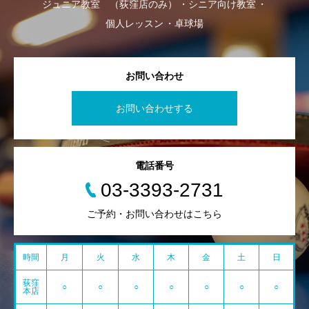
ジュニア教室 （荻窪店のみ）
シニア向け教室
個人レッスン
卓球場
お問い合わせ
お問い合わせする
電話番号
03-3393-2731
ご予約・お問い合わせはこちら
時間
月
火
水
木
金
土
日
荻窪
○
○
○
○
○
○
○
本店