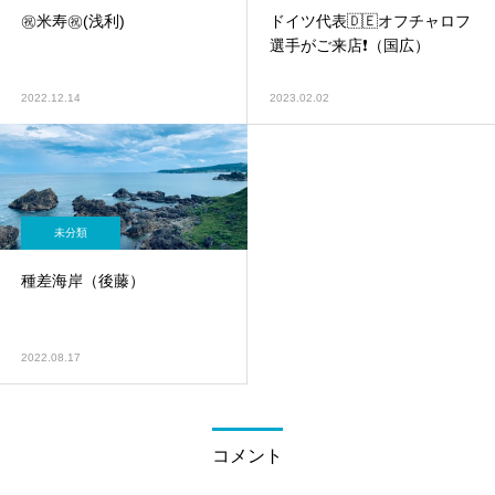
㊗️米寿㊗️(浅利)
ドイツ代表🇩🇪オフチャロフ
選手がご来店❗️（国広）
2022.12.14
2023.02.02
未分類
種差海岸（後藤）
2022.08.17
コメント