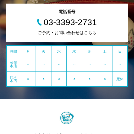
電話番号
03-3393-2731
ご予約・お問い合わせはこちら
時間
月
火
水
木
金
土
日
荻窪
○
○
○
○
○
○
○
本店
代々
○
○
○
○
○
○
定休
木店