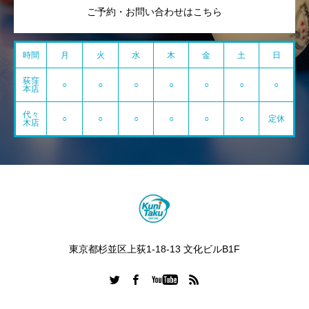
ご予約・お問い合わせはこちら
時間
月
火
水
木
金
土
日
荻窪
○
○
○
○
○
○
○
本店
代々
○
○
○
○
○
○
定休
木店
東京都杉並区上荻1-18-13 文化ビルB1F