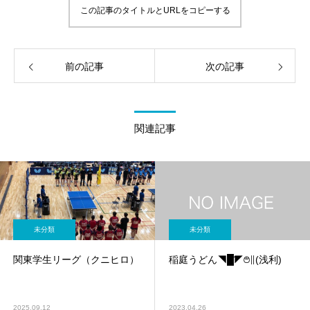
この記事のタイトルとURLをコピーする
前の記事
次の記事
関連記事
未分類
未分類
関東学生リーグ（クニヒロ）
稲庭うどん◥█̆̈◤࿉∥(浅利)
2025.09.12
2023.04.26