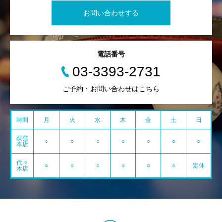
お問い合わせする
電話番号
03-3393-2731
ご予約・お問い合わせはこちら
時間
月
火
水
木
金
土
日
荻窪
○
○
○
○
○
○
○
本店
代々
○
○
○
○
○
○
定休
木店