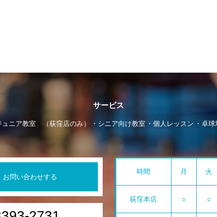
サービス
ジュニア教室 （荻窪店のみ）
シニア向け教室
個人レッスン
卓球
時間
月
火
お問い合わせする
荻窪本店
○
○
3393-2731