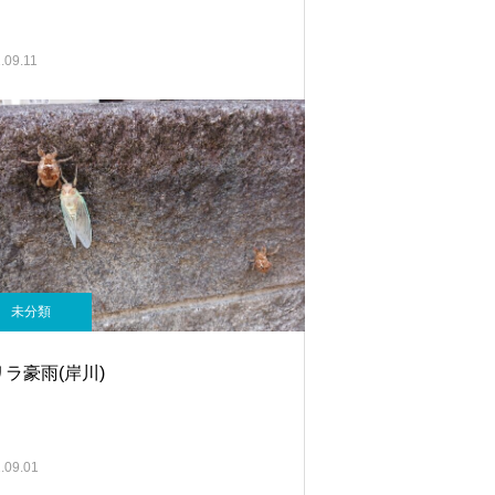
.09.11
未分類
ラ豪雨(岸川)
.09.01