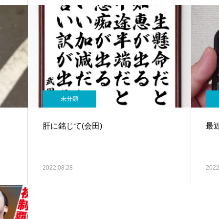
未分類
肝に銘じて(会田)
最
2022.08.28
2022