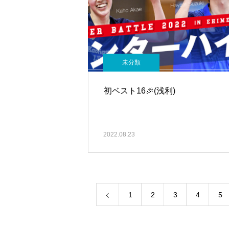
未分類
初ベスト16🎉(浅利)
2022.08.23
1
2
3
4
5