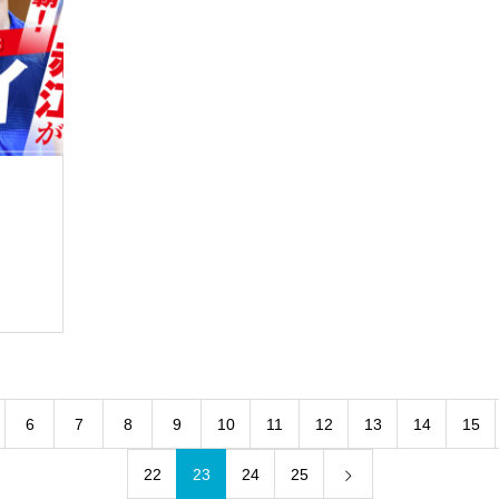
6
7
8
9
10
11
12
13
14
15
22
23
24
25