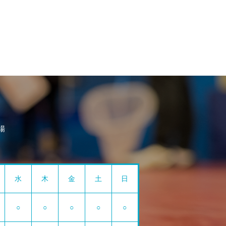
場
水
木
金
土
日
○
○
○
○
○