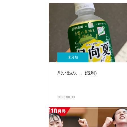
未分類
思い出の、、(浅利)
2022.08.30