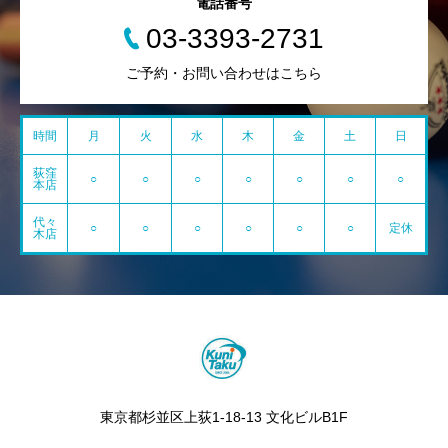
電話番号
03-3393-2731
ご予約・お問い合わせはこちら
時間
月
火
水
木
金
土
日
荻窪
○
○
○
○
○
○
○
本店
代々
○
○
○
○
○
○
定休
木店
東京都杉並区上荻1-18-13 文化ビルB1F