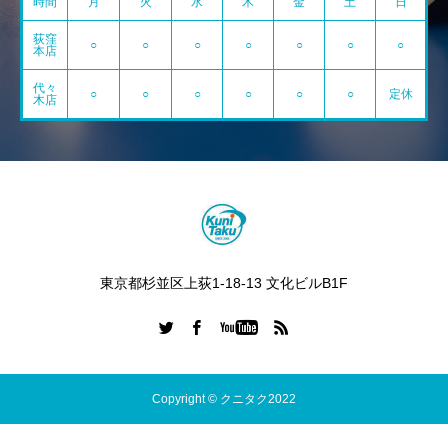
時間
月
火
水
木
金
土
日
荻窪
○
○
○
○
○
○
○
本店
代々
○
○
○
○
○
○
定休
木店
東京都杉並区上荻1-18-13 文化ビルB1F
Copyright © クニタク2022