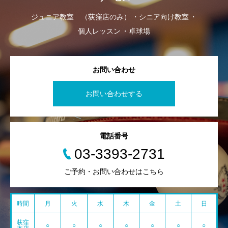
ジュニア教室 （荻窪店のみ）
シニア向け教室
個人レッスン
卓球場
お問い合わせ
お問い合わせする
電話番号
03-3393-2731
ご予約・お問い合わせはこちら
時間
月
火
水
木
金
土
日
荻窪
○
○
○
○
○
○
○