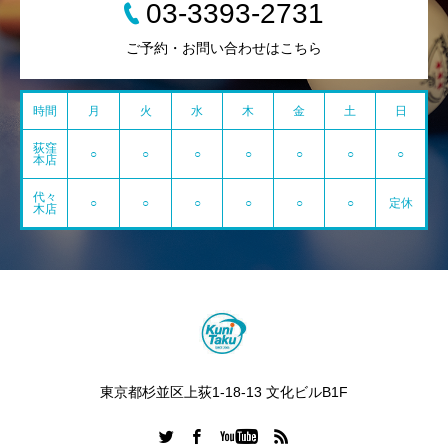
03-3393-2731
ご予約・お問い合わせはこちら
時間
月
火
水
木
金
土
日
荻窪
○
○
○
○
○
○
○
本店
代々
○
○
○
○
○
○
定休
木店
東京都杉並区上荻1-18-13 文化ビルB1F