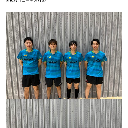
国広駿介コーチ入社👍