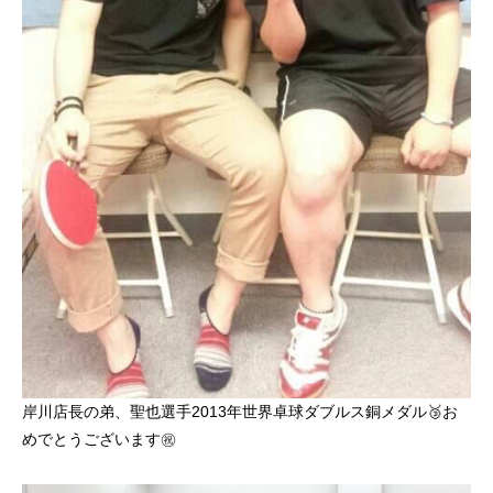
岸川店長の弟、聖也選手2013年世界卓球ダブルス銅メダル🥉お
めでとうございます㊗️