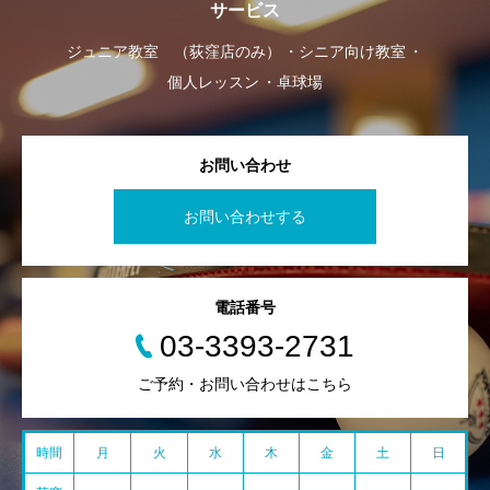
サービス
ジュニア教室 （荻窪店のみ）
シニア向け教室
個人レッスン
卓球場
お問い合わせ
お問い合わせする
電話番号
03-3393-2731
ご予約・お問い合わせはこちら
時間
月
火
水
木
金
土
日