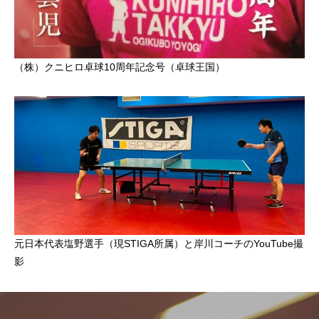
（株）クニヒロ卓球10周年記念号（卓球王国）
元日本代表塩野選手（現STIGA所属）と岸川コーチのYouTube撮
影